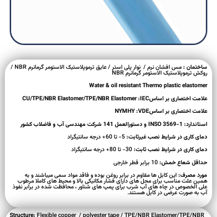
ساختمان :
مس افشان نرم / نوار پلی استر / عایق ترموپلاستیک الاستومر گرمانرم NBR /
روکش ترموپلاستیک الاستومر گرمانرم NBR
Water & oil resistant Thermo plastic elastomer
علامت اختصاری بر اساسCU/TPE/NBR Elastomer/TPE/NBR Elastomer
:IEC
علامت اختصاری بر اساسNYMHY :VDE
استاندارد: INSO 3569-1 و دستورالعمل 141 شرکت مهندسی آب و فاضلاب کشور
دمای کاری
در شرایط نصب غیرثابت:
5- تا 60+ درجه سانتیگراد
دمای کاری
در شرایط نصب ثابت:
30- تا 80+ درجه سانتیگراد
حداقل شعاع خمش:
10 برابر قطر خارجی
مورد مصرف:
این کابل ها مقاوم در برابر روغن بوده و فاقد مواد سمی میباشند و به
همین علت مناسب برای محل های دارای فشار مکانیکی بالا و محیط های کاملا مرطوب
علی الخصوص در چاه های آب شرب برای پمپ های شناور ، محافظت شده در برابر نفوذ
آب به صورت عرضی در کابل هستند.
Structure:
Flexible copper / polyester tape / TPE/NBR Elastomer/TPE/NBR