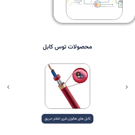
محصولات توس کابل
کابل های هالوژن فری اعلام حریق