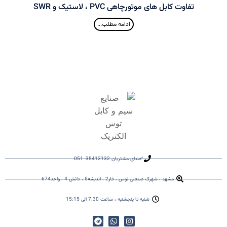
تفاوت کابل های موتورچاهی PVC ، لاستیک و SWR
ادامه مطلب...
ٌصدای مشتریان 35412132-051
مشهد ، شهرک صنعتی توس ، فاز2 ، اندیشه5 ، دانش 4 ، واحد674
شنبه تا پنجشنبه ، ساعت 7:30 الی 15:15