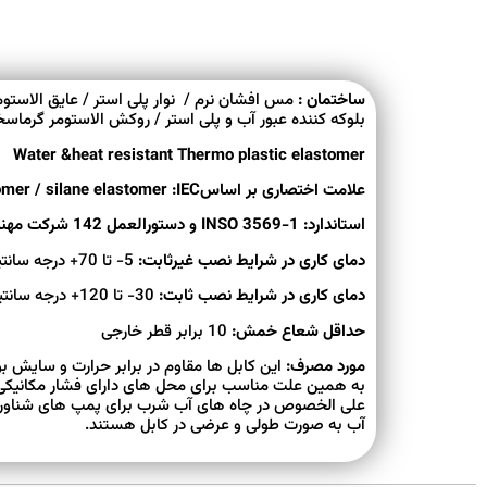
ر / عایق الاستومر گرماسخت /نوار و نخ و پودر
ساختمان :
وکه کننده عبور آب و پلی استر / روکش الاستومر گرماسخت
Water &heat resistant Thermo plastic elastomer
علامت اختصاری بر اساسCU/Silane elastomer / silane elastomer :IEC
استاندارد: INSO 3569-1 و دستورالعمل 142 شرکت مهندسی آب و فاضلاب کشور
5- تا 70+ درجه سانتیگراد
در شرایط نصب غیرثابت:
دمای کاری
30- تا 120+ درجه سانتیگراد
در شرایط نصب ثابت:
دمای کاری
10 برابر قطر خارجی
حداقل شعاع خمش:
ارت و سایش بوده و فاقد مواد سمی میباشند و
مورد مصرف:
های دارای فشار مکانیکی بالا و محیط های کاملا مرطوب
شرب برای پمپ های شناور ، محافظت شده در برابر نفوذ
آب به صورت طولی و عرضی در کابل هستند.