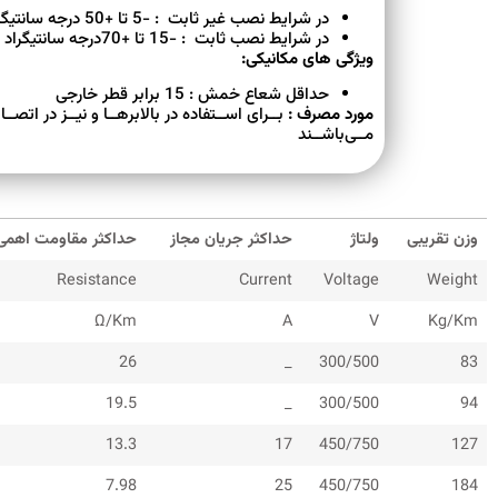
در شرایط نصب غیر ثابت : -5 تا +50 درجه سانتیگراد
در شرایط نصب ثابت : -15 تا +70درجه سانتیگراد
ویژگی های مکانیکی:
حداقل شعاع خمش : 15 برابر قطر خارجی
مورد مصرف :
بــرای اســتفاده در بالابرهــا و نیــز در اتص
مــی‌باشــند
وزن تقریبی
ولتاژ
حداکثر جریان مجاز
حداکثر مقاومت اهمی
Resistance
Current
Voltage
Weight
Ω/Km
A
V
Kg/Km
26
_
300/500
83
19.5
_
300/500
94
13.3
17
450/750
127
7.98
25
450/750
184