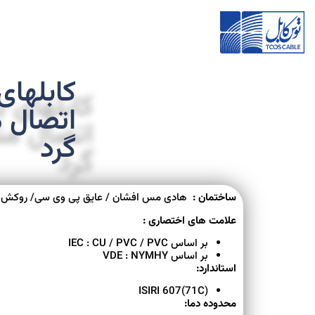
کابلهای 
اتصال 
گرد
ساختمان :
هادی مس افشان / عایق پی وی سی/ روکش 
علامت های اختصاری :
بر اساس IEC : CU / PVC / PVC
بر اساس VDE : NYMHY
استاندارد:
ISIRI 607(71C)
محدوده دما: