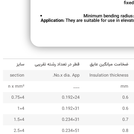
fixed
Minimum bending radius:
Application:
They are suitable for use in eleva
ضخامت میانگین عایق
قطر در تعداد رشته تقریبی
سایز
section
No.x dia. App.
Insulation thickness
n x mm²
___
mm
4×0.75
24×0.192
0.6
4×1
31×0.192
0.6
4×1.5
31×0.234
0.7
4×2.5
51×0.234
0.8